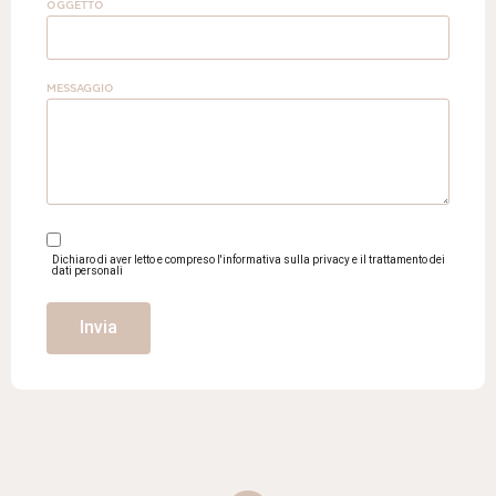
OGGETTO
MESSAGGIO
Dichiaro di aver letto e compreso l'informativa sulla privacy e il trattamento dei
dati personali
Invia