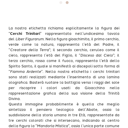
La nostra etichetta richiama esplicitamente la figura dei
“
Cerchi Trinitari
” rappresentata nell’undicesima tavola
del
Liber Figurarum
. Nella figura gioachimita, il primo cerchio,
verde come la natura, rappresenta l’età del Padre, il
“
Creatore della Terra
“; il secondo cerchio, ceruleo come il
cielo, rappresenta l’età del Figlio, il “
Disceso dal Cielo
“; il
terzo cerchio, rosso come il fuoco, rappresenta l’età dello
Spirito Santo, il quale si manifestò ai discepoli sotto forma di
“
Fiamma Ardente
“. Nella nostra etichetta i cerchi trinitari
sono stati realizzati mediante l’inserimento di una lamina
olografica. Basterà ruotare la bottiglia verso i raggi del sole
per riscoprire i colori usati da Gioacchino nella
rappresentazione grafica della sua visione della Trinità
Divina.
Questa immagine probabilmente è quella che meglio
sintetizza il pensiero teologico dell’Abate, ossia la
suddivisione della storia umana in tre Età, rappresentate da
tre cerchi colorati che si intersecano, indicando al centro
della figura la “
Mandorla Mistica
“, ossia l’unica parte comune