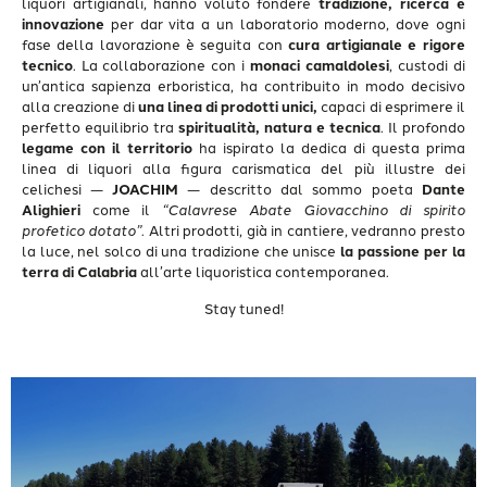
liquori artigianali, hanno voluto fondere
tradizione, ricerca e
innovazione
per dar vita a un laboratorio moderno, dove ogni
fase della lavorazione è seguita con
cura artigianale e rigore
tecnico
. La
collaborazione con i
monaci camaldolesi
, custodi di
un’antica sapienza erboristica, ha contribuito in modo decisivo
alla creazione di
una linea di prodotti unici
,
capaci di esprimere il
perfetto equilibrio tra
spiritualità, natura e tecnica
. Il profondo
legame con il territorio
ha ispirato la dedica di questa prima
linea di liquori alla figura carismatica del più illustre dei
celichesi —
JOACHIM
— descritto dal sommo poeta
Dante
Alighieri
come il
“Calavrese Abate Giovacchino di spirito
profetico dotato”
. Altri prodotti, già in cantiere, vedranno presto
la luce, nel solco di una tradizione che unisce
la passione per la
terra di Calabria
all’arte liquoristica contemporanea.
Stay tuned!