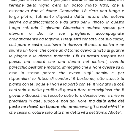
termine della vigna c’era un bosco molto fitto, che si
estendeva fino al fiume Cannavino. Là c’era una lunga e
larga pietra, talmente disposta dalla natura che poteva
servire da inginocchiatoio e da letto per il riposo. In questo
luogo solitario il giovane Gioacchino andava spesso per
elevare a Dio le sue preghiere, accompagnate
ordinariamente da lagrime. I frequenti contatti col suo corpo,
così puro e casto, sciolsero la durezza di questa pietra e ne
spuntò un fiore, che come un dittamo aveva la virtù di guarire
le piaghe e le diverse malattie. Ciò fu presto risaputo nel
paese; ma capitò che una donna nei dintorni, avendo
parecchio bestiame malato, immaginò che il fiore avesse su di
esso lo stesso potere che aveva sugli uomini e, per
risparmiarsi la fatica di condurvi il bestiame, ella staccò la
pianta con le foglie e i fiori e la portò con sé. Il vicinato fu così
contrariato dalla perdita di questo fiore meraviglioso che il
giovane Gioacchino, toccato dalla loro desolazione, si mise in
preghiera in quel luogo e, non dal fiore, ma
dalle erbe del
posto ne ricavò un liquore
che produceva gli stessi effetti e
che cessò di colare solo alla fine della vita del Santo Abate”.