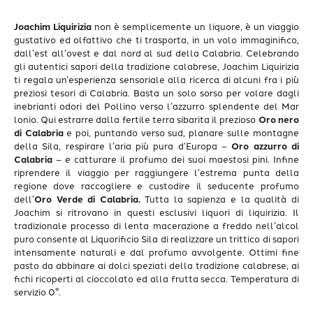
Joachim Liquirizia
non è semplicemente un liquore, è un viaggio
gustativo ed olfattivo che ti trasporta, in un volo immaginifico,
dall’est all’ovest e dal nord al sud della Calabria.
Celebrando
gli autentici sapori della tradizione calabrese, Joachim Liquirizia
ti regala un’esperienza sensoriale alla ricerca di alcuni fra i più
preziosi tesori di Calabria.
Basta un solo sorso per volare dagli
inebrianti odori del Pollino verso l’azzurro splendente del Mar
lonio. Qui estrarre dalla fertile terra sibarita il prezioso
Oro nero
di Calabria
e poi, puntando verso sud, planare sulle montagne
della Sila, respirare l’aria più pura d’Europa –
Oro azzurro di
Calabria
–
e catturare il profumo dei suoi
maestosi pini. Infine
riprendere il viaggio per raggiungere l’estrema punta della
regione
dove raccogliere e custodire il seducente profumo
dell’
Oro Verde di Calabria.
Tutta la
sapienza e la qualità di
Joachim si ritrovano in questi esclusivi liquori di liquirizia.
Il
tradizionale processo di lenta macerazione a freddo nell’alcol
puro consente al
Liquorificio Sila di realizzare un trittico di sapori
intensamente naturali e dal profumo avvolgente. Ottimi fine
pasto da abbinare ai dolci speziati della tradizione calabrese, ai
fichi ricoperti al cioccolato ed alla frutta secca. Temperatura di
servizio 0°.