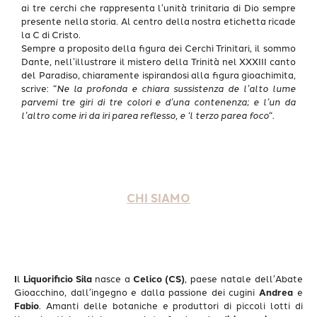
ai tre cerchi che rappresenta l’unità trinitaria di Dio sempre
presente nella storia. Al centro della nostra etichetta ricade
la C di Cristo.
Sempre a proposito della figura dei Cerchi Trinitari, il sommo
Dante, nell’illustrare il mistero della Trinità nel XXXIII canto
del Paradiso, chiaramente ispirandosi alla figura gioachimita,
scrive: “
Ne la profonda e chiara sussistenza de l’alto lume
parvemi tre giri di tre colori e d’una contenenza; e l’un da
l’altro come iri da iri parea reflesso, e ‘l terzo parea foco
“.
CHI SIAMO
I
l
Liquorificio Sila
nasce a
Celico (CS)
, paese natale dell’Abate
Gioacchino, dall’ingegno e dalla passione dei cugini
Andrea
e
Fabio
. Amanti delle botaniche e produttori di piccoli lotti di