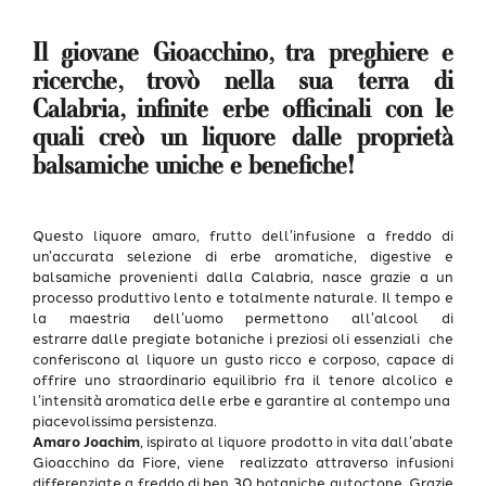
Il giovane Gioacchino, tra preghiere e
ricerche, trovò nella sua terra di
Calabria, infinite erbe officinali con le
quali creò un liquore dalle proprietà
balsamiche uniche e benefiche!
Questo l
iquore
a
maro, frutto dell’infusione a freddo di
un’accurata selezione di erbe aromatiche, digestive e
balsamiche provenienti dalla Calabria, nasce grazie a un
processo produttivo lento e totalmente naturale. Il tempo e
la maestria dell’uomo permettono all’alcool di
estrarre
dalle pregiate botaniche
i preziosi oli essenziali che
conferiscono al liquore un gusto ricco e corposo, capace di
offrire uno straordinario equilibrio fra il tenore alcolico e
l’intensità aromatica delle erbe e garantire al contempo una
piacevolissima persistenza.
Amaro Joachim
,
ispirato al liquore prodotto in vita dall’abate
Gioacchino da Fiore, viene realizzato attraverso infusioni
differenziate a freddo
di ben 30 botaniche autoctone.
Grazie